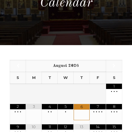
Calendar
August
2026
S
M
T
W
T
F
S
1
•
•
•
2
3
4
5
7
8
6
•
•
•
•
•
•
•
•
•
•
•
•
•
9
10
11
12
13
14
15
•
•
•
•
•
•
•
•
•
•
•
•
•