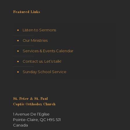
Featured Links
Listen to Sermons
Our Ministries
Services & Events Calendar
Contact us. Let’s talk!
Sunday School Service
St. Peter & St. Paul
Coptic Orthodox Church
1 Avenue De l’Eglise
Pointe-Claire, QC H9S 5J1
Canada